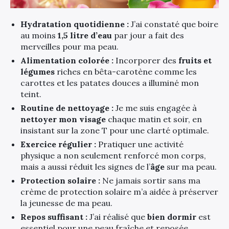
Hydratation quotidienne :
J’ai constaté que boire
au moins
1,5 litre d’eau
par jour a fait des
merveilles pour ma peau.
Alimentation colorée :
Incorporer des
fruits et
légumes
riches en bêta-carotène comme les
carottes et les patates douces a illuminé mon
teint.
Routine de nettoyage :
Je me suis engagée à
nettoyer mon visage
chaque matin et soir, en
insistant sur la zone T pour une clarté optimale.
Exercice régulier :
Pratiquer une activité
physique a non seulement renforcé mon corps,
mais a aussi réduit les signes de l’
âge
sur ma peau.
Protection solaire :
Ne jamais sortir sans ma
crème de protection solaire m’a aidée à préserver
la jeunesse de ma peau.
Repos suffisant :
J’ai réalisé que
bien dormir
est
essentiel pour une peau fraîche et reposée.